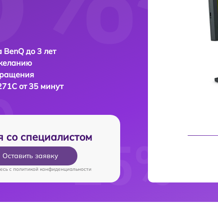
 BenQ до 3 лет
 желанию
бращения
71C от 35 минут
я со специалистом
Оставить заявку
есь c
политикой конфиденциальности