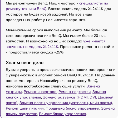
Мы ремонтируем BenQ. Наши мастера -
специалисты по
ремонту техники BenQ
. Восстановить модель XL2411K для
мастеров не будет новой задачей. На все виды
проведенных работ у нас имеется гарантия.
Минимальные сроки выполнения ремонта. Мы большая
сеть мастерских техники BenQ. Мы имеем более 20 тыс.
запчастей. И возможно на наших складах
уже имеется
запчасть на модель XL2411K
. При заказе ремонта на сайте
- предоставляется скидка -25%.
Знаем свое дело
Будьте уверены в профессионализме наших мастеров - они
с уверенностью выполнят ремонт BenQ XL2411K. По данным
наших мастеров в Новосибирске по ремонту BenQ,
наиболее востребованы следующие услуги:
Замена
матрицы
,
Ремонт инвертора
,
Ремонт подсветки
,
Замена
кнопок управления
,
Замена разъёмов (HDMI, DVI, Дисплей
порта)
,
Замена платы управления (мат.платы, мейн платы)
,
Ремонт цепи питания
,
Прошивка блока управления
,
Замена
лампы подсветки
,
Ремонт блока управления
.