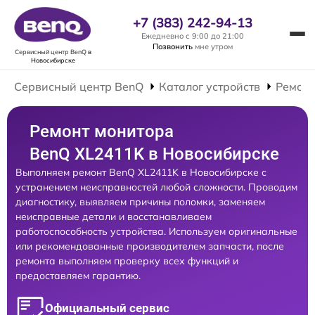
+7 (383) 242-94-13
Ежедневно с 9:00 до 21:00
Позвонить
мне утром
Сервисный центр BenQ
в
Новосибирске
Сервисный центр BenQ
Каталог устройств
Ремонт
Ремонт монитора
BenQ XL2411K в Новосибирске
Выполняем ремонт BenQ XL2411K в Новосибирске с
устранением неисправностей любой сложности. Проводим
диагностику, выявляем причины поломки, заменяем
неисправные детали и восстанавливаем
работоспособность устройства. Используем оригинальные
или рекомендованные производителем запчасти, после
ремонта выполняем проверку всех функций и
предоставляем гарантию.
Официальный сервис