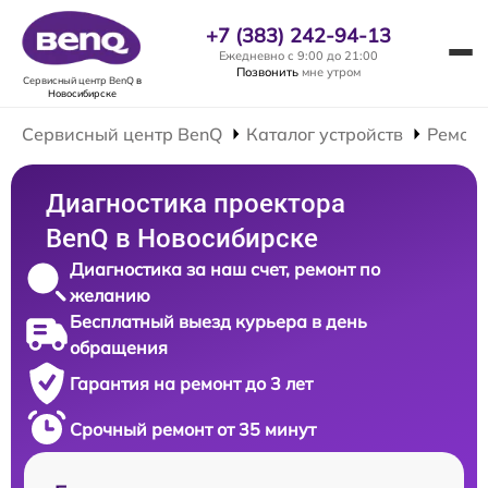
+7 (383) 242-94-13
Ежедневно с 9:00 до 21:00
Позвонить
мне утром
Сервисный центр BenQ
в
Новосибирске
Сервисный центр BenQ
Каталог устройств
Ремонт
Диагностика проектора
BenQ в Новосибирске
Диагностика за наш счет, ремонт по
желанию
Бесплатный выезд курьера в день
обращения
Гарантия на ремонт до 3 лет
Срочный ремонт от 35 минут